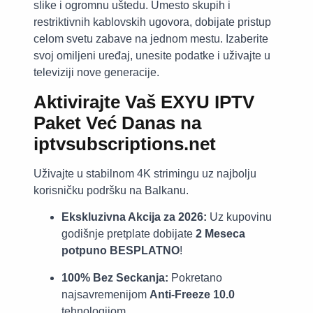
slike i ogromnu uštedu. Umesto skupih i
restriktivnih kablovskih ugovora, dobijate pristup
celom svetu zabave na jednom mestu. Izaberite
svoj omiljeni uređaj, unesite podatke i uživajte u
televiziji nove generacije.
Aktivirajte Vaš EXYU IPTV
Paket Već Danas na
iptvsubscriptions.net
Uživajte u stabilnom 4K strimingu uz najbolju
korisničku podršku na Balkanu.
Ekskluzivna Akcija za 2026:
Uz kupovinu
godišnje pretplate dobijate
2 Meseca
potpuno BESPLATNO
!
100% Bez Seckanja:
Pokretano
najsavremenijom
Anti-Freeze 10.0
tehnologijom.