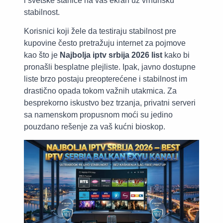
i svetske stanice na vaš ekran uz vrhunsku
stabilnost.
Korisnici koji žele da testiraju stabilnost pre
kupovine često pretražuju internet za pojmove
kao što je
Najbolja iptv srbija 2026 list
kako bi
pronašli besplatne plejliste. Ipak, javno dostupne
liste brzo postaju preopterećene i stabilnost im
drastično opada tokom važnih utakmica. Za
besprekorno iskustvo bez trzanja, privatni serveri
sa namenskom propusnom moći su jedino
pouzdano rešenje za vaš kućni bioskop.