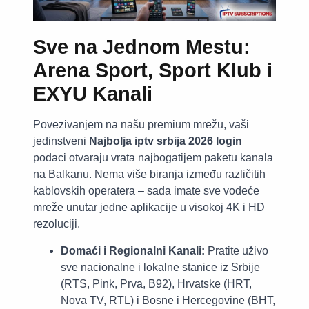
Sve na Jednom Mestu:
Arena Sport, Sport Klub i
EXYU Kanali
Povezivanjem na našu premium mrežu, vaši
jedinstveni
Najbolja iptv srbija 2026 login
podaci otvaraju vrata najbogatijem paketu kanala
na Balkanu. Nema više biranja između različitih
kablovskih operatera – sada imate sve vodeće
mreže unutar jedne aplikacije u visokoj 4K i HD
rezoluciji.
Domaći i Regionalni Kanali:
Pratite uživo
sve nacionalne i lokalne stanice iz Srbije
(RTS, Pink, Prva, B92), Hrvatske (HRT,
Nova TV, RTL) i Bosne i Hercegovine (BHT,