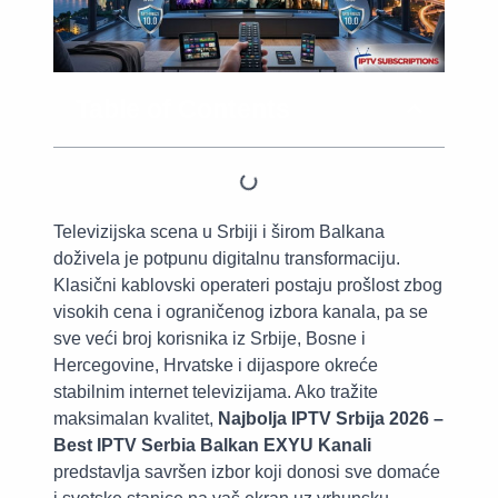
Table of Contents
Televizijska scena u Srbiji i širom Balkana
doživela je potpunu digitalnu transformaciju.
Klasični kablovski operateri postaju prošlost zbog
visokih cena i ograničenog izbora kanala, pa se
sve veći broj korisnika iz Srbije, Bosne i
Hercegovine, Hrvatske i dijaspore okreće
stabilnim internet televizijama. Ako tražite
maksimalan kvalitet,
Najbolja IPTV Srbija 2026 –
Best IPTV Serbia Balkan EXYU Kanali
predstavlja savršen izbor koji donosi sve domaće