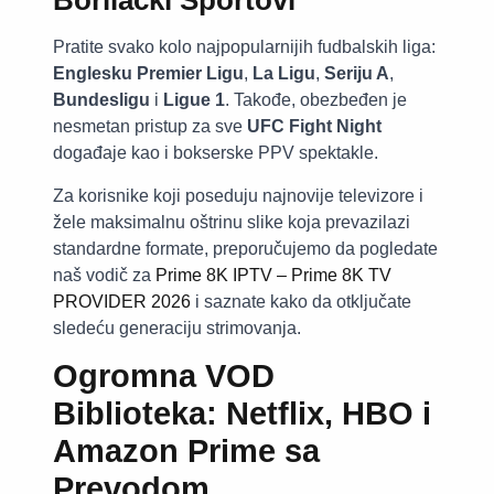
Borilački Sportovi
Pratite svako kolo najpopularnijih fudbalskih liga:
Englesku Premier Ligu
,
La Ligu
,
Seriju A
,
Bundesligu
i
Ligue 1
. Takođe, obezbeđen je
nesmetan pristup za sve
UFC Fight Night
događaje kao i bokserske PPV spektakle.
Za korisnike koji poseduju najnovije televizore i
žele maksimalnu oštrinu slike koja prevazilazi
standardne formate, preporučujemo da pogledate
naš vodič za
Prime 8K IPTV – Prime 8K TV
PROVIDER 2026
i saznate kako da otključate
sledeću generaciju strimovanja.
Ogromna VOD
Biblioteka: Netflix, HBO i
Amazon Prime sa
Prevodom