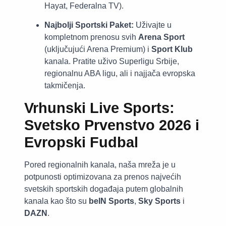
Hayat, Federalna TV).
Najbolji Sportski Paket:
Uživajte u
kompletnom prenosu svih
Arena Sport
(uključujući Arena Premium) i
Sport Klub
kanala. Pratite uživo Superligu Srbije,
regionalnu ABA ligu, ali i najjača evropska
takmičenja.
Vrhunski Live Sports:
Svetsko Prvenstvo 2026 i
Evropski Fudbal
Pored regionalnih kanala, naša mreža je u
potpunosti optimizovana za prenos najvećih
svetskih sportskih događaja putem globalnih
kanala kao što su
beIN Sports
,
Sky Sports
i
DAZN
.