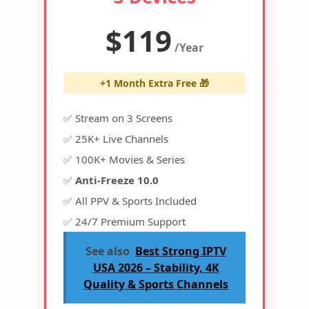
$119
/Year
+1 Month Extra Free 🎁
✅ Stream on 3 Screens
✅ 25K+ Live Channels
✅ 100K+ Movies & Series
✅
Anti-Freeze 10.0
✅ All PPV & Sports Included
✅ 24/7 Premium Support
See also
Best Strong IPTV
USA 2026 – Stability, 4K
Quality & Sports Channels