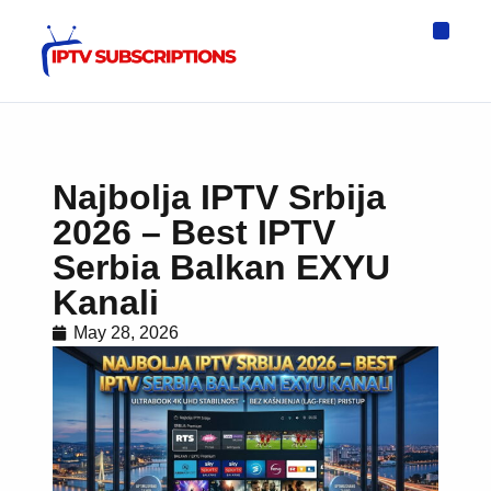
IPTV Eur
Asia IPTV
IPTV USA
IPTV for All D
IPTV Wo
Channel List
Najbolja IPTV Srbija
2026 – Best IPTV
Serbia Balkan EXYU
Kanali
May 28, 2026