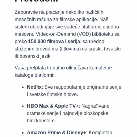
Zaboravite na plaćanje nekoliko različitih
mesečnih računa za filmske aplikacije. Naš
sistem objedinjuje sve vodeće platforme u jednu
masovnu Video-on-Demand (VOD) biblioteku sa
preko
150.000 filmova i serija
, sa uredno
složenim prevodima (titlovima) na srpski, hrvatski
ili bosanski jezik.
Vaša pretplata trenutno otključava kompletne
kataloge platformi:
Netflix:
Sve najpopularnije originalne serije
i svetske filmske hitove.
HBO Max & Apple TV+:
Nagrađivane
dramske serije i najnovije bioskopske
blockbustere.
Amazon Prime & Disney+:
Kompletan