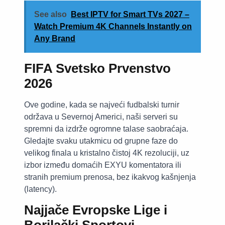
See also
Best IPTV for Smart TVs 2027 –
Watch Premium 4K Channels Instantly on
Any Brand
FIFA Svetsko Prvenstvo
2026
Ove godine, kada se najveći fudbalski turnir
održava u Severnoj Americi, naši serveri su
spremni da izdrže ogromne talase saobraćaja.
Gledajte svaku utakmicu od grupne faze do
velikog finala u kristalno čistoj 4K rezoluciji, uz
izbor između domaćih EXYU komentatora ili
stranih premium prenosa, bez ikakvog kašnjenja
(latency).
Najjače Evropske Lige i