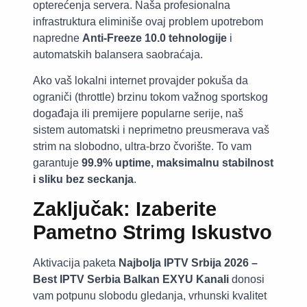
opterećenja servera. Naša profesionalna
infrastruktura eliminiše ovaj problem upotrebom
napredne
Anti-Freeze 10.0 tehnologije
i
automatskih balansera saobraćaja.
Ako vaš lokalni internet provajder pokuša da
ograniči (throttle) brzinu tokom važnog sportskog
događaja ili premijere popularne serije, naš
sistem automatski i neprimetno preusmerava vaš
strim na slobodno, ultra-brzo čvorište. To vam
garantuje
99.9% uptime, maksimalnu stabilnost
i sliku bez seckanja
.
Zaključak: Izaberite
Pametno Strimg Iskustvo
Aktivacija paketa
Najbolja IPTV Srbija 2026 –
Best IPTV Serbia Balkan EXYU Kanali
donosi
vam potpunu slobodu gledanja, vrhunski kvalitet