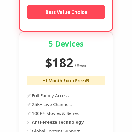
Best Value Choice
5 Devices
$182
/Year
+1 Month Extra Free 🎁
✅ Full Family Access
✅ 25K+ Live Channels
✅ 100K+ Movies & Series
✅
Anti-Freeze Technology
✅ Global Content Support