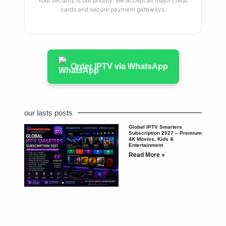
Your security is our priority. We accept all major credit
cards and secure payment gateways.
Order IPTV via WhatsApp
our lasts posts
Global IPTV Smarters
Subscription 2027 – Premium
4K Movies, Kids &
Entertainment
Read More »