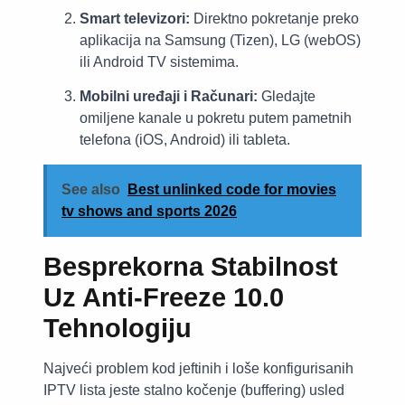
Smart televizori:
Direktno pokretanje preko
aplikacija na Samsung (Tizen), LG (webOS)
ili Android TV sistemima.
Mobilni uređaji i Računari:
Gledajte
omiljene kanale u pokretu putem pametnih
telefona (iOS, Android) ili tableta.
See also
Best unlinked code for movies
tv shows and sports 2026
Besprekorna Stabilnost
Uz Anti-Freeze 10.0
Tehnologiju
Najveći problem kod jeftinih i loše konfigurisanih
IPTV lista jeste stalno kočenje (buffering) usled