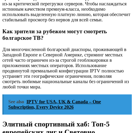
из-за критической перегрузки серверов. Чтобы наслаждаться
истинным качеством премиум-класса, необходимо
использовать выделенную платную линию, которая обеспечит
стабильный просмотр без нервов для всей семьи.
Как зрители за рубежом могут смотреть
болгарское ТВ?
Для многочисленной болгарской диаспоры, проживающей в
Западной Европе и Северной Америке, стриминг местных
сетей часто ограничен из-за строгой геоблокировки в
приложениях местных операторов. Использование
продвинутой премиальной конфигурации IPTV полностью
устраняет эти географические ограничения, позволяя
смотреть любимые национальные каналы без ограничений из
любой точки мира.
See also
IPTV for USA, UK & Canada – One
Subscription, Every Device 2026
Элитный спортивный хаб: Топ-5
европейских лиг и Световно