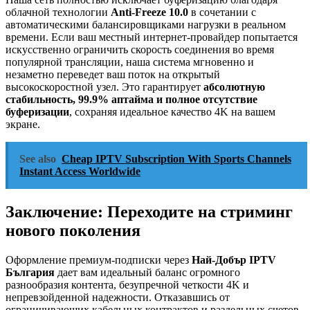
облачной технологии
Anti-Freeze 10.0
в сочетании с
автоматическими балансировщиками нагрузки в реальном
времени. Если ваш местный интернет-провайдер попытается
искусственно ограничить скорость соединения во время
популярной трансляции, наша система мгновенно и
незаметно переведет ваш поток на открытый
высокоскоростной узел. Это гарантирует
абсолютную
стабильность, 99.9% аптайма и полное отсутствие
буферизации
, сохраняя идеальное качество 4K на вашем
экране.
See also
Cheap IPTV Subscription With Sports Channels
Instant Access Worldwide
Заключение: Переходите на стриминг
нового поколения
Оформление премиум-подписки через
Най-Добър IPTV
България
дает вам идеальный баланс огромного
разнообразия контента, безупречной четкости 4K и
непревзойденной надежности. Отказавшись от
ограничивающих кабельных контрактов и раздельных счетов