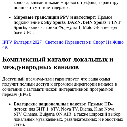
колоссальными пиками мирового трафика, гарантируя
полное отсутствие задержек.
Мировые трансляции PPV и автоспорт:
Прямое
подключение к
Sky Sports
,
DAZN
,
beIN Sports
и
TNT
Sports
, включая гонки Формулы-1, Moto GP и вечера
боев UFC.
IPTV България 2027 | Световно Първенство и Спорт На Живо
4K
Комплексный каталог локальных и
международных каналов
Доступный премиум-план гарантирует, что ваша семья
получит полный доступ к огромной директории каналов в
сочетании с автоматической интерактивной программой
передач (EPG):
Болгарские национальные пакеты:
Прямые HD-
потоки для БНТ 1, bTV, Nova TV, Diema, Kino Nova,
bTV Cinema, Bulgaria ON AIR, а также широкий выбор
локальных музыкальных, развлекательных и новостных
сетей.