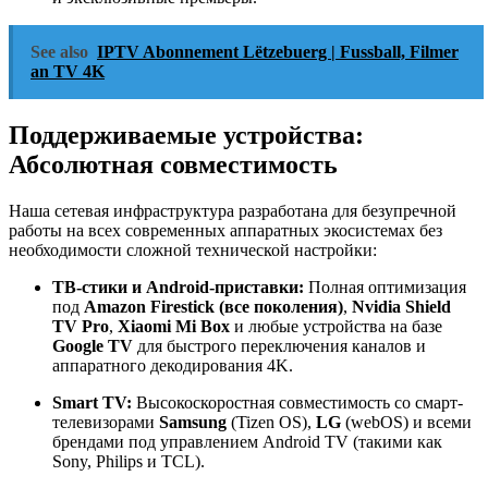
See also
IPTV Abonnement Lëtzebuerg | Fussball, Filmer
an TV 4K
Поддерживаемые устройства:
Абсолютная совместимость
Наша сетевая инфраструктура разработана для безупречной
работы на всех современных аппаратных экосистемах без
необходимости сложной технической настройки:
ТВ-стики и Android-приставки:
Полная оптимизация
под
Amazon Firestick (все поколения)
,
Nvidia Shield
TV Pro
,
Xiaomi Mi Box
и любые устройства на базе
Google TV
для быстрого переключения каналов и
аппаратного декодирования 4K.
Smart TV:
Высокоскоростная совместимость со смарт-
телевизорами
Samsung
(Tizen OS),
LG
(webOS) и всеми
брендами под управлением Android TV (такими как
Sony, Philips и TCL).