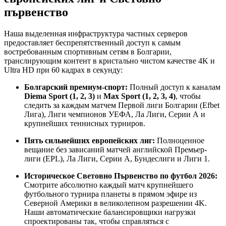
първенство
Наша выделенная инфраструктура частных серверов
предоставляет беспрепятственный доступ к самым
востребованным спортивным сетям в Болгарии,
транслирующим контент в кристально чистом качестве 4K и
Ultra HD при 60 кадрах в секунду:
Болгарский премиум-спорт:
Полный доступ к каналам
Diema Sport (1, 2, 3)
и
Max Sport (1, 2, 3, 4)
, чтобы
следить за каждым матчем Первой лиги Болгарии (Efbet
Лига), Лиги чемпионов УЕФА, Ла Лиги, Серии А и
крупнейших теннисных турниров.
Пять сильнейших европейских лиг:
Полноценное
вещание без зависаний матчей английской Премьер-
лиги (EPL), Ла Лиги, Серии А, Бундеслиги и Лиги 1.
Историческое Световно Първенство по футбол 2026:
Смотрите абсолютно каждый матч крупнейшего
футбольного турнира планеты в прямом эфире из
Северной Америки в великолепном разрешении 4K.
Наши автоматические балансировщики нагрузки
спроектированы так, чтобы справляться с