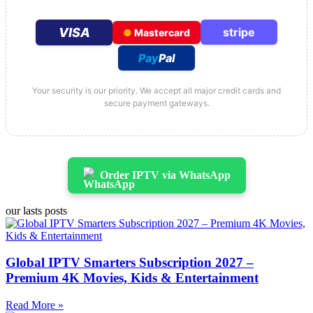
VISA
stripe
●
Mastercard
Pay
Pal
Your security is our priority. We accept all major credit cards and
secure payment gateways.
Order IPTV via WhatsApp
our lasts posts
Global IPTV Smarters Subscription 2027 –
Premium 4K Movies, Kids & Entertainment
Read More »