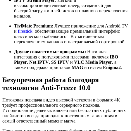
IPTV Stream Player:
Легкий и
высокопроизводительный плеер, созданный для
быстрой загрузки плейлистов и плавного переключения
каналов.
TiviMate Premium:
Лучшее приложение для Android TV
и
firestick
, обеспечивающее премиальный интерфейс
классического кабельного ТВ с мгновенным
переключением каналов и настраиваемой сортировкой.
Другие совместимые программы:
Нативная
интеграция с популярными плеерами, включая
IBO
Player
,
Net IPTV
,
SS IPTV
и
VLC Media Player
, а
также поддержка приставок
MAG
и систем
Enigma2
.
Безупречная работа благодаря
технологии Anti-Freeze 10.0
Потоковая передача видео высокой четкости в формате 4K
требует профессионального серверного подхода.
Использование дешевых ключей или бесплатных публичных
плейлистов всегда приводит к постоянным зависаниям в
самый ответственный момент матча.
Наша сеть полностью исключает буферизацию благодаря