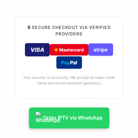
🔒 SECURE CHECKOUT VIA VERIFIED
PROVIDERS
VISA
stripe
●
Mastercard
Pay
Pal
Your security is our priority. We accept all major credit
cards and secure payment gateways.
Order IPTV via WhatsApp