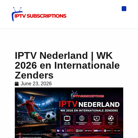
IPTV Eur
Asia IPTV
IPTV USA
IPTV for All D
IPTV Wo
Channel List
IPTV Nederland | WK
2026 en Internationale
Zenders
June 23, 2026