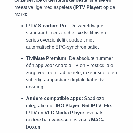
Onze service ondersteunt de beste, snelste en
meest veilige mediaspelers (
IPTV Player
) op de
markt:
IPTV Smarters Pro:
De wereldwijde
standaard interface die live tv, films en
series overzichtelijk opdeelt met
automatische EPG-synchronisatie.
TiviMate Premium:
De absolute nummer
één app voor Android TV en Firestick, die
zorgt voor een traditionele, razendsnelle en
volledig aanpasbare digitale kabel-tv-
ervaring.
Andere compatible apps:
Saadloze
integratie met
IBO Player
,
Net IPTV
,
Flix
IPTV
en
VLC Media Player
, evenals
oudere hardware-setups zoals
MAG-
boxen
.