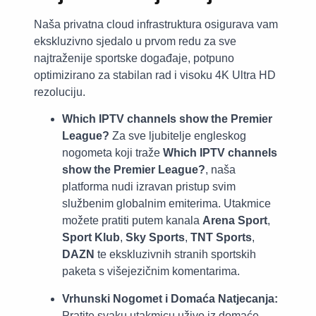
Naša privatna cloud infrastruktura osigurava vam
ekskluzivno sjedalo u prvom redu za sve
najtraženije sportske događaje, potpuno
optimizirano za stabilan rad i visoku 4K Ultra HD
rezoluciju.
Which IPTV channels show the Premier
League?
Za sve ljubitelje engleskog
nogometa koji traže
Which IPTV channels
show the Premier League?
, naša
platforma nudi izravan pristup svim
službenim globalnim emiterima. Utakmice
možete pratiti putem kanala
Arena Sport
,
Sport Klub
,
Sky Sports
,
TNT Sports
,
DAZN
te ekskluzivnih stranih sportskih
paketa s višejezičnim komentarima.
Vrhunski Nogomet i Domaća Natjecanja:
Pratite svaku utakmicu uživo iz domaće