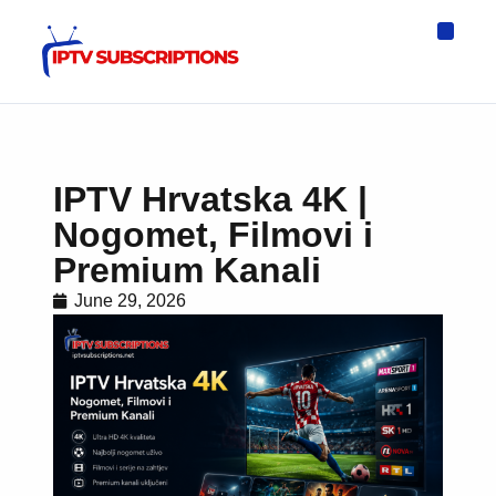
IPTV Eur
Asia IPTV
IPTV USA
IPTV for All D
IPTV Wo
Channel List
IPTV Hrvatska 4K |
Nogomet, Filmovi i
Premium Kanali
June 29, 2026