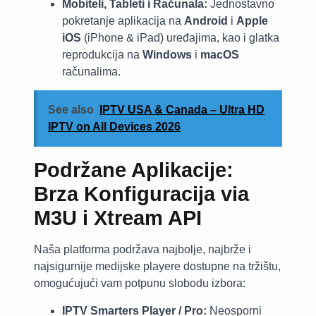
Mobiteli, Tableti i Računala:
Jednostavno
pokretanje aplikacija na
Android
i
Apple
iOS
(iPhone & iPad) uređajima, kao i glatka
reprodukcija na
Windows
i
macOS
računalima.
See also
IPTV USA & Canada – Ultra HD
IPTV on All Devices 2026
Podržane Aplikacije:
Brza Konfiguracija via
M3U i Xtream API
Naša platforma podržava najbolje, najbrže i
najsigurnije medijske playere dostupne na tržištu,
omogućujući vam potpunu slobodu izbora:
IPTV Smarters Player / Pro:
Neosporni