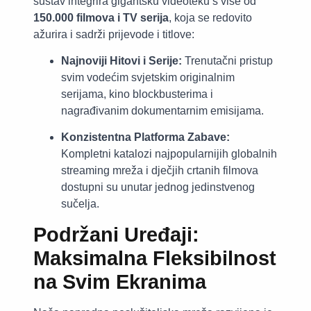
sustav integrira gigantsku videoteku s više od
150.000 filmova i TV serija
, koja se redovito
ažurira i sadrži prijevode i titlove:
Najnoviji Hitovi i Serije:
Trenutačni pristup
svim vodećim svjetskim originalnim
serijama, kino blockbusterima i
nagrađivanim dokumentarnim emisijama.
Konzistentna Platforma Zabave:
Kompletni katalozi najpopularnijih globalnih
streaming mreža i dječjih crtanih filmova
dostupni su unutar jednog jedinstvenog
sučelja.
Podržani Uređaji:
Maksimalna Fleksibilnost
na Svim Ekranima