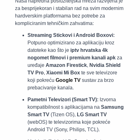
Naša napredna poslužiteljska mreža razvijena je
za besprijekoran i stabilan rad na svim modernim
hardverskim platformama bez potrebe za
kompliciranim tehničkim zahvatima:
Streaming Stickovi i Android Boxovi:
Potpuno optimizirano za aplikaciju kroz
datoteke kao što je
iptv hrvatska 4k
nogomet filmovi i premium kanali apk
za
uređaje
Amazon Firestick
,
Nvidia Shield
TV Pro
,
Xiaomi Mi Box
te sve televizore
koji pokreću
Google TV
sustav za brzo
prebacivanje kanala.
Pametni Televizori (Smart TV):
Izvorna
kompatibilnost s aplikacijama na
Samsung
Smart TV
(Tizen OS),
LG Smart TV
(webOS) te televizorima koje pokreće
Android TV (Sony, Philips, TCL).