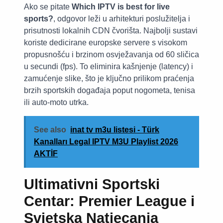
Ako se pitate
Which IPTV is best for live
sports?
, odgovor leži u arhitekturi poslužitelja i
prisutnosti lokalnih CDN čvorišta. Najbolji sustavi
koriste dedicirane europske servere s visokom
propusnošću i brzinom osvježavanja od 60 sličica
u secundi (fps). To eliminira kašnjenje (latency) i
zamućenje slike, što je ključno prilikom praćenja
brzih sportskih događaja poput nogometa, tenisa
ili auto-moto utrka.
See also
inat tv m3u listesi - Türk
Kanalları Legal IPTV M3U Playlist 2026
AKTİF
Ultimativni Sportski
Centar: Premier League i
Svjetska Natjecanja