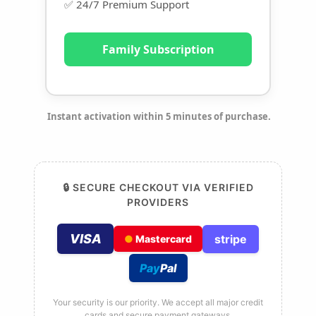
✅ 24/7 Premium Support
Family Subscription
Instant activation within 5 minutes of purchase.
🔒 SECURE CHECKOUT VIA VERIFIED
PROVIDERS
VISA
stripe
●
Mastercard
Pay
Pal
Your security is our priority. We accept all major credit
cards and secure payment gateways.