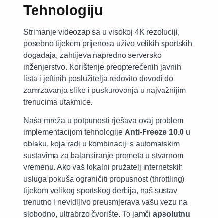
Tehnologiju
Strimanje videozapisa u visokoj 4K rezoluciji,
posebno tijekom prijenosa uživo velikih sportskih
događaja, zahtijeva napredno serversko
inženjerstvo. Korištenje preopterećenih javnih
lista i jeftinih poslužitelja redovito dovodi do
zamrzavanja slike i puskurovanja u najvažnijim
trenucima utakmice.
Naša mreža u potpunosti rješava ovaj problem
implementacijom tehnologije
Anti-Freeze 10.0
u
oblaku, koja radi u kombinaciji s automatskim
sustavima za balansiranje prometa u stvarnom
vremenu. Ako vaš lokalni pružatelj internetskih
usluga pokuša ograničiti propusnost (throttling)
tijekom velikog sportskog derbija, naš sustav
trenutno i nevidljivo preusmjerava vašu vezu na
slobodno, ultrabrzo čvorište. To jamči
apsolutnu