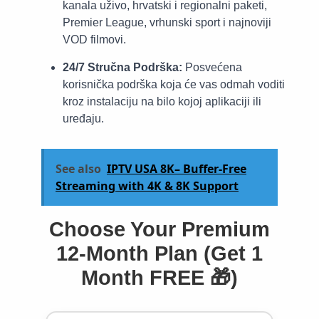
kanala uživo, hrvatski i regionalni paketi,
Premier League, vrhunski sport i najnoviji
VOD filmovi.
24/7 Stručna Podrška:
Posvećena
korisnička podrška koja će vas odmah voditi
kroz instalaciju na bilo kojoj aplikaciji ili
uređaju.
See also
IPTV USA 8K– Buffer-Free
Streaming with 4K & 8K Support
Choose Your Premium
12-Month Plan (Get 1
Month FREE 🎁)