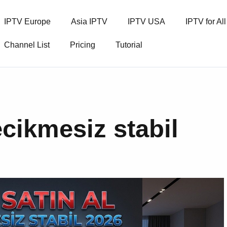
IPTV Europe
Asia IPTV
IPTV USA
IPTV for Al
Channel List
Pricing
Tutorial
ecikmesiz stabil