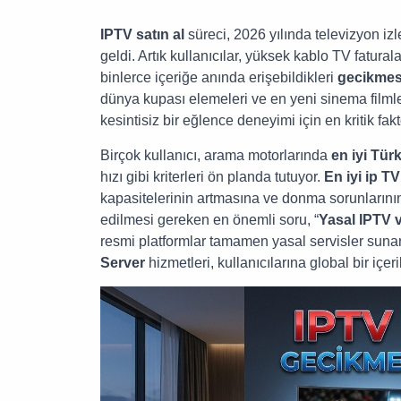
IPTV satın al
süreci, 2026 yılında televizyon izl
geldi. Artık kullanıcılar, yüksek kablo TV fatural
binlerce içeriğe anında erişebildikleri
gecikmesi
dünya kupası elemeleri ve en yeni sinema filmle
kesintisiz bir eğlence deneyimi için en kritik fakt
Birçok kullanıcı, arama motorlarında
en iyi Tür
hızı gibi kriterleri ön planda tutuyor.
En iyi ip TV
kapasitelerinin artmasına ve donma sorunların
edilmesi gereken en önemli soru, “
Yasal IPTV 
resmi platformlar tamamen yasal servisler suna
Server
hizmetleri, kullanıcılarına global bir içe