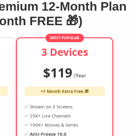
emium 12-Month Plan
Month FREE 🎁)
MOST POPULAR
3 Devices
$119
/Year
+1 Month Extra Free 🎁
✅ Stream on 3 Screens
✅ 25K+ Live Channels
✅ 100K+ Movies & Series
✅
Anti-Freeze 10.0