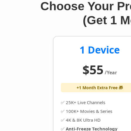
Choose Your Pr
(Get 1 
1 Device
$55
/Year
+1 Month Extra Free 🎁
✅ 25K+ Live Channels
✅ 100K+ Movies & Series
✅ 4K & 8K Ultra HD
✅
Anti-Freeze Technology