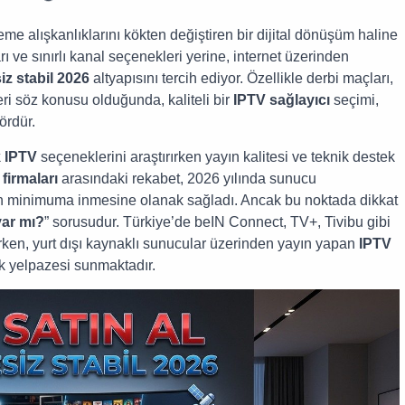
eme alışkanlıklarını kökten değiştiren bir dijital dönüşüm haline
arı ve sınırlı kanal seçenekleri yerine, internet üzerinden
z stabil 2026
altyapısını tercih ediyor. Özellikle derbi maçları,
ri söz konusu olduğunda, kaliteli bir
IPTV sağlayıcı
seçimi,
ördür.
k IPTV
seçeneklerini araştırırken yayın kalitesi ve teknik destek
 firmaları
arasındaki rekabet, 2026 yılında sunucu
ın minimuma inmesine olanak sağladı. Ancak bu noktada dikkat
var mı?
” sorusudur. Türkiye’de beIN Connect, TV+, Tivibu gibi
rken, yurt dışı kaynaklı sunucular üzerinden yayın yapan
IPTV
rik yelpazesi sunmaktadır.