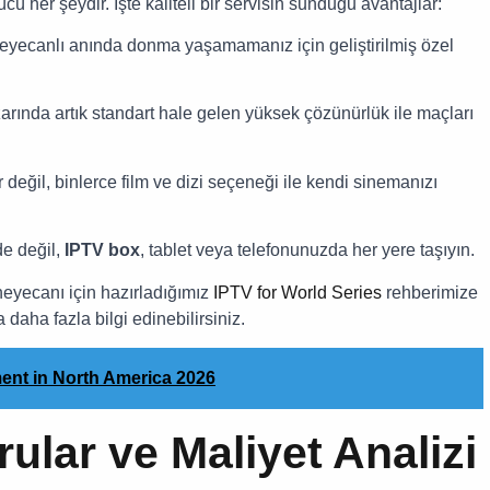
cü her şeydir. İşte kaliteli bir servisin sunduğu avantajlar:
yecanlı anında donma yaşamamanız için geliştirilmiş özel
rında artık standart hale gelen yüksek çözünürlük ile maçları
değil, binlerce film ve dizi seçeneği ile kendi sinemanızı
e değil,
IPTV box
, tablet veya telefonunuzda her yere taşıyın.
 heyecanı için hazırladığımız
IPTV for World Series
rehberimize
daha fazla bilgi edinebilirsiniz.
ment in North America 2026
ular ve Maliyet Analizi