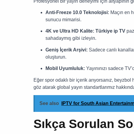
Profesyonel bir yayın deneyimi için altyapının gü
Anti-Freeze 10.0 Teknolojisi:
Maçın en he
sunucu mimarisi.
4K ve Ultra HD Kalite:
Türkiye ip TV
paza
sahadaymış gibi izleyin.
Geniş İçerik Arşivi:
Sadece canlı kanallar 
oluşturun.
Mobil Uyumluluk:
Yayınınızı sadece TV’d
Eğer spor odaklı bir içerik arıyorsanız, beyzbol
göz atarak global yayın standartlarımız hakkında 
See also
IPTV for South Asian Entertain
Sıkça Sorulan Sor