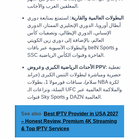
المعلقين العرب والأجانب.
البطولات العالمية والقارية:
استمتع بمتابعة دوري
أبطال أوروبا، الدوري الإنجليزي الممتاز، الدوري
الإسباني، الدوري الإيطالي، وتصفيات كأس
العالم، بالإضافة إلى دوري زين الكويتي
والبطولات الآسيوية عبر باقات beIN Sports و
SSC الفاخرة وقنوات الكأس الرياضية.
تغطية
الأحداث الرياضية الكبرى وعروض PPV:
حصرية ومباشرة لبطولات التنس الكبرى (جراند
سلام)، سباقات فورمولا 1، بطولات NBA لكرة
السلة، ونزاعات الـ UFC والملاكمة العالمية عبر
قنوات Sky Sports و DAZN العالمية.
See also
Best IPTV Provider in USA 2027
– Honest Review, Premium 4K Streaming
& Top IPTV Services