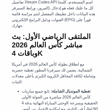
تفاصيل Xtream Codes API (اسم المستخدم، كلمة
المرور، ورابط السيرفر). كل ما عليك فعله هو إدخال
هذه البيانات داخل تطبيقك المفضل لتتم مزامنة قائمة
القنوات ودليل البرامج الإلكتروني (EPG) فوراً على
جهازك.
الملتقى الرياضي الأول: بث
مباشر كأس العالم 2026
وباقات 4K
مع انطلاق بطولة كأس العالم 2026 في أمريكا
الشمالية، يضمن لك سيرفرنا المطور تغطية حصرية
وشاملة لكافة المحافل الكروية الكبرى بأعلى معدلات
الثبات:
تغطية المونديال الشاملة:
تابع جميع مباريات
كأس العالم 2026 مباشرة من الجولة الأولى
وحتى المباراة النهائية بدقة 4K الحقيقية وبسرعة
60 إطاراً في الثانية، مع إمكانية الاختيار بين أشهر