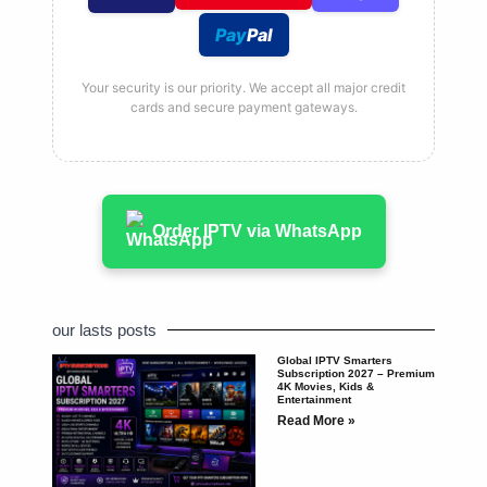
Pay
Pal
Your security is our priority. We accept all major credit
cards and secure payment gateways.
Order IPTV via WhatsApp
our lasts posts
Global IPTV Smarters
Subscription 2027 – Premium
4K Movies, Kids &
Entertainment
Read More »