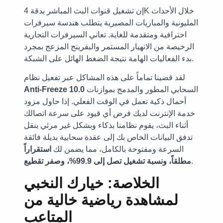
إن تشغيل قنوات البث المباشر بدقة 4K خلال الأحداث
المليونية والمباريات المصيرية يتطلب هندسة سيرفرات
احترافية ومتقدمة للغاية. تعاني السيرفرات التجارية
الرخيصة من الانهيار المستمر والبفرينج المزعج بمجرد
بدء الفعاليات الهامة نتيجة الضغط الهائل على الشبكة.
لقد قضينا تماماً على هذه المشاكل عبر تفعيل نظام
السحابي المطور والمدمج بموازنات
Anti-Freeze 10.0
أحمال ذكية تعمل في الوقت الفعلي. إذا حاول مزود
خدمة الإنترنت لديك فرض أي قيود على سرعة اتصالك
أثناء البث، يقوم نظامنا بذكاء وبشكل غير مرئي بنقل
تدفق البيانات الخاص بك إلى عقدة سحابية بديلة فائقة
السرعة ومفتوحة بالكامل، مما يضمن لك
استقراراً
.
مطلقاً، ونسبة تشغيل تصل إلى 99.9%، وصفر تقطيع
الخلاصة: خيارك النخبي
لمشاهدة رياضية خالية من
المتاعب