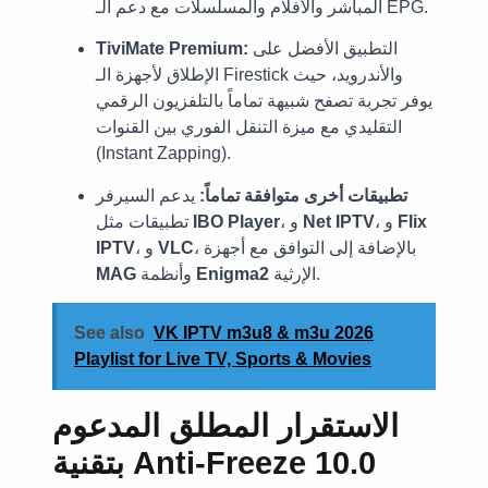
المباشر والأفلام والمسلسلات مع دعم الـ EPG.
التطبيق الأفضل على
TiviMate Premium:
الإطلاق لأجهزة الـ Firestick والأندرويد، حيث
يوفر تجربة تصفح شبيهة تماماً بالتلفزيون الرقمي
التقليدي مع ميزة التنقل الفوري بين القنوات
(Instant Zapping).
تطبيقات أخرى متوافقة تماماً:
يدعم السيرفر
Flix
، و
Net IPTV
، و
IBO Player
تطبيقات مثل
، بالإضافة إلى التوافق مع أجهزة
VLC
، و
IPTV
الإرثية.
Enigma2
وأنظمة
MAG
See also
VK IPTV m3u8 & m3u 2026
Playlist for Live TV, Sports & Movies
الاستقرار المطلق المدعوم
بتقنية Anti-Freeze 10.0